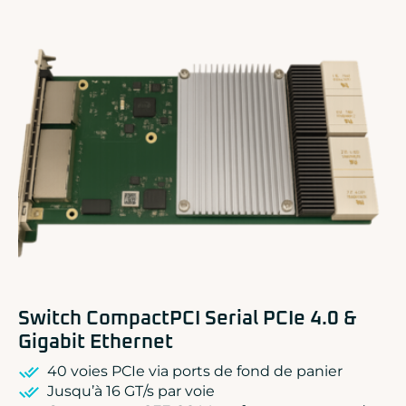
ADLINK
CONCURRENT
DOLPHIN
EIZO Rugged Solutions
NEW WAVE DESIGN
SOC-E
TEWS TECHNOLOGIES GmbH
VADATECH
Switch CompactPCI Serial PCIe 4.0 &
Gigabit Ethernet
40 voies PCIe via ports de fond de panier
Jusqu’à 16 GT/s par voie