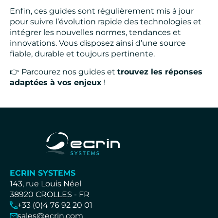
Enfin, ces guides sont régulièrement mis à jour
pour suivre l’évolution rapide des technologies et
intégrer les nouvelles normes, tendances et
innovations. Vous disposez ainsi d’une source
fiable, durable et toujours pertinente.
👉 Parcourez nos guides et
trouvez les réponses
adaptées à vos enjeux
!
ECRIN SYSTEMS
143, rue Louis Néel
38920 CROLLES - FR
+33 (0)4 76 92 20 01
sales@ecrin.com