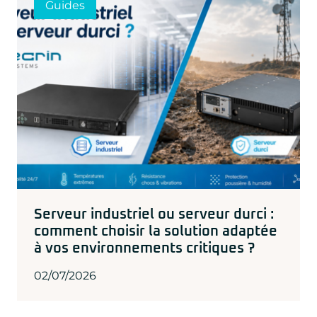
Guides
ADLINK
CONCURRENT
DOLPHIN
EIZO Rugged Solutions
NEW WAVE DESIGN
SOC-E
TEWS TECHNOLOGIES GmbH
VADATECH
Serveur industriel ou serveur durci :
comment choisir la solution adaptée
à vos environnements critiques ?
02/07/2026