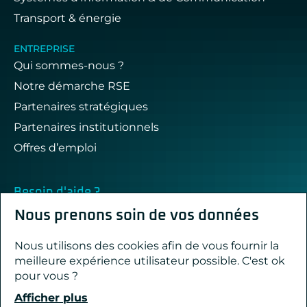
Transport & énergie
ENTREPRISE
Qui sommes-nous ?
Notre démarche RSE
Partenaires stratégiques
Partenaires institutionnels
Offres d’emploi
Besoin d'aide ?
Nous répondons à vos questions !
Nous prenons soin de vos données
Nous utilisons des cookies afin de vous fournir la
Contact & support
meilleure expérience utilisateur possible. C'est ok
pour vous ?
Afficher plus