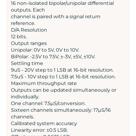
16 non-isolated bipolar/unipolar differential
outputs. Each
channel is paired with a signal return
reference.
D/A Resolution
12 bits.
Output ranges
Unipolar: 0V to 5V, 0V to 10V.
BiPolar: -2.5V to 7.5V, ±-3V, ±5V, ±10V.
Settling time
9uS - 20V step to 1 LSB at 16-bit resolution.
7.5uS - 10V step to 1 LSB at 16-bit resolution.
Maximum throughput rate
Outputs can be updated simultaneously or
individually.
One channel: 7.5μS/conversion.
Sixteen channels simultaneously: 17μS/16
channels.
Calibrated system accuracy
Linearity error: ±0.5 LSB.