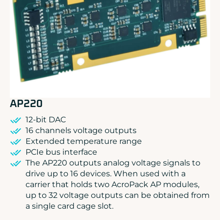
ADLINK
CONCURRENT
DOLPHIN
EIZO Rugged Solutions
NEW WAVE DESIGN
SOC-E
TEWS TECHNOLOGIES GmbH
VADATECH
AP220
12-bit DAC
16 channels voltage outputs
Extended temperature range
PCIe bus interface
The AP220 outputs analog voltage signals to
drive up to 16 devices. When used with a
carrier that holds two AcroPack AP modules,
up to 32 voltage outputs can be obtained from
a single card cage slot.