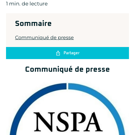
1 min. de lecture
ADLINK
CONCURRENT
DOLPHIN
EIZO Rugged Solutions
Sommaire
NEW WAVE DESIGN
SOC-E
Communiqué de presse
TEWS TECHNOLOGIES GmbH
VADATECH
Partager
Communiqué de presse