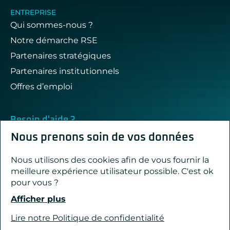
ENTREPRISE
Qui sommes-nous ?
Notre démarche RSE
Partenaires stratégiques
Partenaires institutionnels
Offres d’emploi
Besoin d'aide ?
Nous répondons à vos questions !
Nous prenons soin de vos données
Nous utilisons des cookies afin de vous fournir la
Contact & support
meilleure expérience utilisateur possible. C'est ok
pour vous ?
Afficher plus
Créé avec passion par Pure illusion
Lire notre Politique de confidentialité
Mentions légales