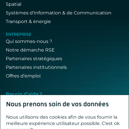
Spatial
Systèmes d'Information & de Communication
Transport & énergie
ENTREPRISE
Qui sommes-nous ?
Notre démarche RSE
Partenaires stratégiques
Partenaires institutionnels
Offres d’emploi
Besoin d'aide ?
Nous répondons à vos questions !
Nous prenons soin de vos données
Nous utilisons des cookies afin de vous fournir la
Contact & support
meilleure expérience utilisateur possible. C'est ok