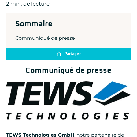
2 min. de lecture
ADLINK
CONCURRENT
DOLPHIN
EIZO Rugged Solutions
Sommaire
NEW WAVE DESIGN
SOC-E
Communiqué de presse
TEWS TECHNOLOGIES GmbH
VADATECH
Partager
Communiqué de presse
TEWS Technologies GmbH
, notre
partenaire
de