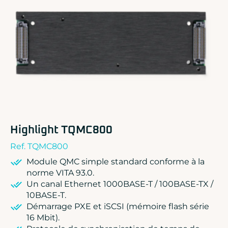
ADLINK
CONCURRENT
DOLPHIN
EIZO Rugged Solutions
NEW WAVE DESIGN
SOC-E
TEWS TECHNOLOGIES GmbH
VADATECH
Highlight TQMC800
Ref. TQMC800
Module QMC simple standard conforme à la
norme VITA 93.0.
Un canal Ethernet 1000BASE-T / 100BASE-TX /
10BASE-T.
Démarrage PXE et iSCSI (mémoire flash série
16 Mbit).